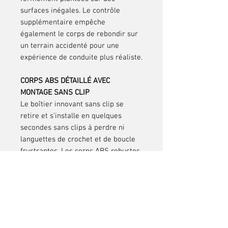
surfaces inégales. Le contrôle
supplémentaire empêche
également le corps de rebondir sur
un terrain accidenté pour une
expérience de conduite plus réaliste.
CORPS ABS DÉTAILLÉ AVEC
MONTAGE SANS CLIP
Le boîtier innovant sans clip se
retire et s’installe en quelques
secondes sans clips à perdre ni
languettes de crochet et de boucle
frustrantes. Les corps ABS robustes
et très détaillés présentent une
couleur moulée avec une finition
brillante profonde qui ne s’écaillera
ni ne se grattera.
ÉLECTRONIQUE ÉTANCHE