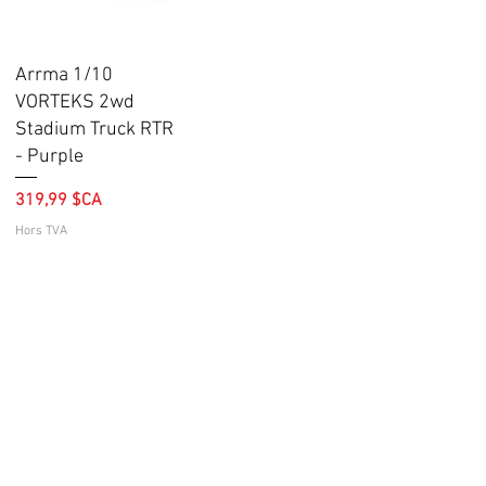
Aperçu rapide
Arrma 1/10
VORTEKS 2wd
Stadium Truck RTR
- Purple
Prix
319,99 $CA
Hors TVA