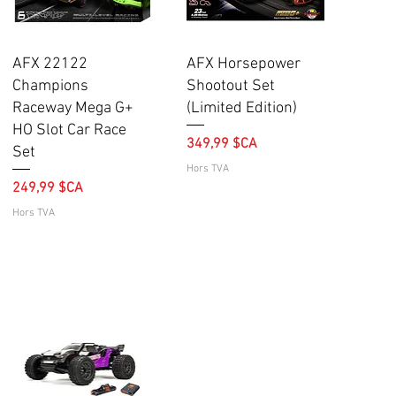
Aperçu rapide
Aperçu rapide
AFX 22122
AFX Horsepower
Champions
Shootout Set
Raceway Mega G+
(Limited Edition)
HO Slot Car Race
Prix
349,99 $CA
Set
Hors TVA
Prix
249,99 $CA
Hors TVA