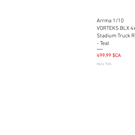
Aperçu rapide
Arrma 1/10
VORTEKS BLX 4
Stadium Truck 
- Teal
Prix
499,99 $CA
Hors TVA