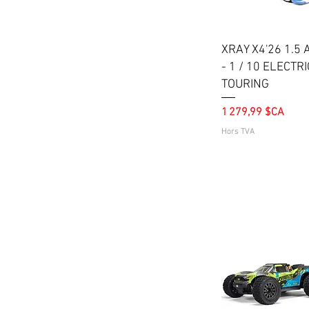
Aperçu rapide
XRAY X4'26 1.5 
- 1 / 10 ELECTRI
TOURING
Prix
1 279,99 $CA
Hors TVA