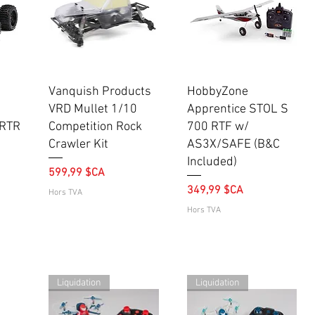
Aperçu rapide
Aperçu rapide
Vanquish Products
HobbyZone
VRD Mullet 1/10
Apprentice STOL S
 RTR
Competition Rock
700 RTF w/
Crawler Kit
AS3X/SAFE (B&C
Included)
Prix
599,99 $CA
Prix
349,99 $CA
Hors TVA
Hors TVA
Liquidation
Liquidation