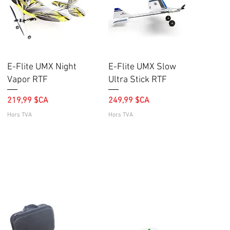
Aperçu rapide
Aperçu rapide
E-Flite UMX Night
E-Flite UMX Slow
Vapor RTF
Ultra Stick RTF
Prix
Prix
219,99 $CA
249,99 $CA
Hors TVA
Hors TVA