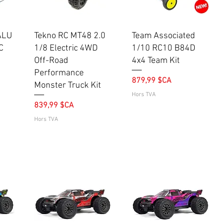
Aperçu rapide
Aperçu rapide
ALU
Tekno RC MT48 2.0
Team Associated
C
1/8 Electric 4WD
1/10 RC10 B84D
Off-Road
4x4 Team Kit
Performance
Prix
879,99 $CA
Monster Truck Kit
Hors TVA
Prix
839,99 $CA
Hors TVA