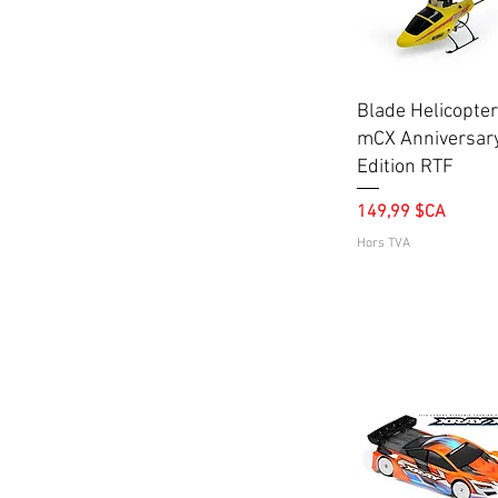
Aperçu rapide
Blade Helicopte
mCX Anniversar
Edition RTF
Prix
149,99 $CA
Hors TVA