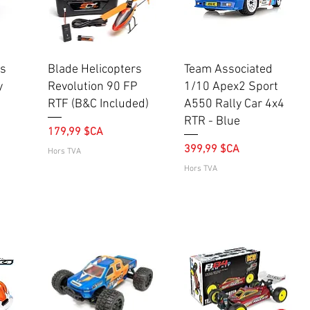
Aperçu rapide
Aperçu rapide
rs
Blade Helicopters
Team Associated
y
Revolution 90 FP
1/10 Apex2 Sport
RTF (B&C Included)
A550 Rally Car 4x4
RTR - Blue
Prix
179,99 $CA
Prix
399,99 $CA
Hors TVA
Hors TVA