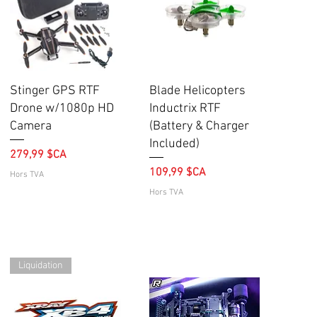
Aperçu rapide
Aperçu rapide
Stinger GPS RTF
Blade Helicopters
Drone w/1080p HD
Inductrix RTF
Camera
(Battery & Charger
Included)
Prix
279,99 $CA
Prix
109,99 $CA
Hors TVA
Hors TVA
Liquidation