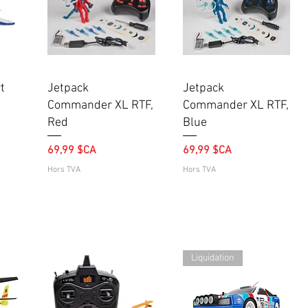
Aperçu rapide
Aperçu rapide
t
Jetpack
Jetpack
Commander XL RTF,
Commander XL RTF,
Red
Blue
Prix
Prix
69,99 $CA
69,99 $CA
Hors TVA
Hors TVA
Liquidation