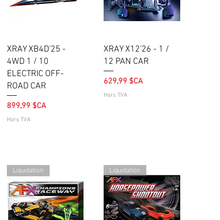
Aperçu rapide
Aperçu rapide
XRAY XB4D'25 -
XRAY X12'26 - 1 /
4WD 1 / 10
12 PAN CAR
ELECTRIC OFF-
Prix
629,99 $CA
ROAD CAR
Hors TVA
Prix
899,99 $CA
Hors TVA
Liquidation
Liquidation