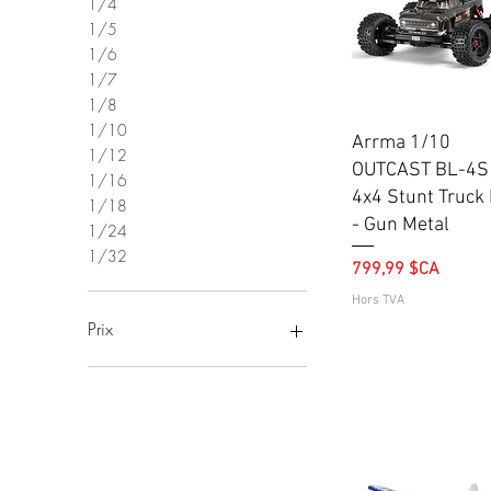
1/4
1/5
1/6
1/7
1/8
1/10
Aperçu rapide
Arrma 1/10
1/12
OUTCAST BL-4S
1/16
4x4 Stunt Truck
1/18
- Gun Metal
1/24
1/32
Prix
799,99 $CA
Hors TVA
Prix
69 $CA
1 890 $CA