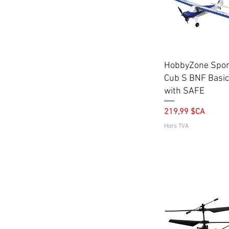
Aperçu rapide
HobbyZone Spor
Cub S BNF Basic
with SAFE
Prix
219,99 $CA
Hors TVA