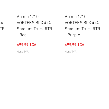
Aperçu rapide
Aperçu rapide
Arrma 1/10
Arrma 1/10
x4
VORTEKS BLX 4x4
VORTEKS BLX 4x4
RTR
Stadium Truck RTR
Stadium Truck RTR
- Red
- Purple
Prix
Prix
499,99 $CA
499,99 $CA
Hors TVA
Hors TVA