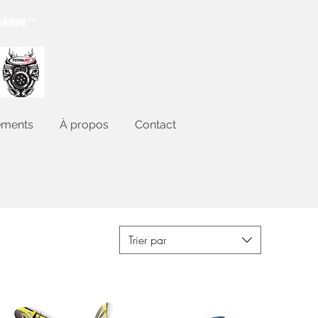
ASIN **
ements
À propos
Contact
Trier par