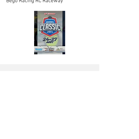
Bego Racing RC Raceway
52e Salon Auto Sport
de Québec
5, 6 & 7 mai 2023
Centre de foires de Québec
Total-RC était présent au 52e édition du Salon