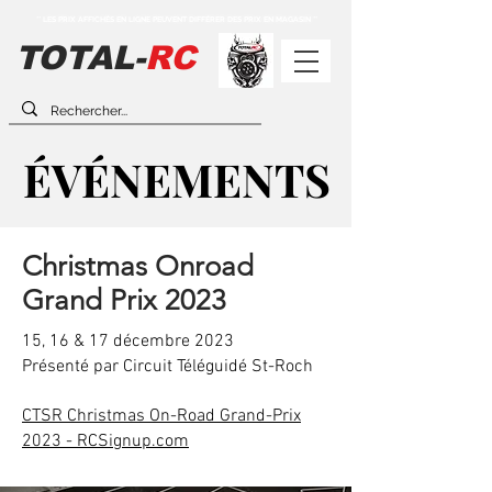
** LES PRIX AFFICHÉS EN LIGNE PEUVENT DIFFÉRER DES PRIX EN MAGASIN **
TOTAL-
RC
ÉVÉNEMENTS
ÉVÉNEMENTS
Christmas Onroad
Grand Prix 2023
15, 16 & 17 décembre 2023
Présenté par Circuit Téléguidé St-Roch
CTSR Christmas On-Road Grand-Prix
2023 - RCSignup.com