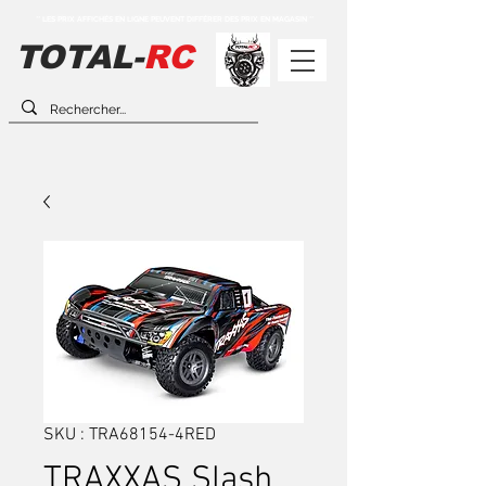
** LES PRIX AFFICHÉS EN LIGNE PEUVENT DIFFÉRER DES PRIX EN MAGASIN **
TOTAL-
RC
SKU : TRA68154-4RED
TRAXXAS Slash