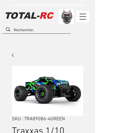
** LES PRIX AFFICHÉS EN LIGNE PEUVENT DIFFÉRER DES PRIX EN MAGASIN **
TOTAL-
RC
SKU : TRA89086-4GREEN
Traxxas 1/10