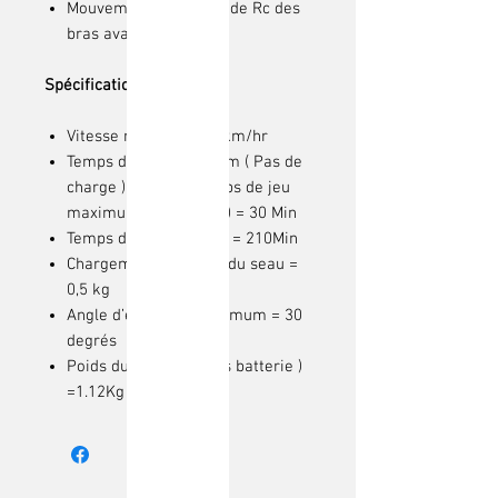
Mouvement individuel de Rc des
bras avant et du seau
Spécifications :
Vitesse maximale = 3km/hr
Temps de jeu maximum ( Pas de
charge ) = 40 Min temps de jeu
maximum ( Off -Road ) = 30 Min
Temps de chargement = 210Min
Chargement maximal du seau =
0,5 kg
Angle d’escalade maximum = 30
degrés
Poids du produit ( hors batterie )
=1.12Kg