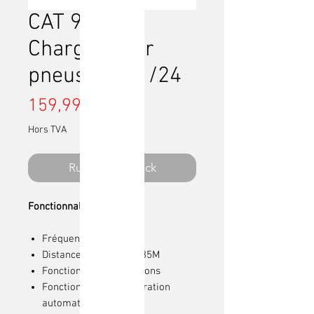
CAT 950M
Chargeur sur
pneus RTR 1/24
Prix
159,99 $CA
Hors TVA
Rupture de stock
Fonctionnalités :
Fréquence: 2.4G
Distance de contrôle: 35M
Fonctions lumière et sons
Fonctions de démonstration
automatique